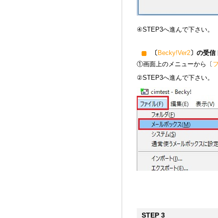
④STEP3へ進んで下さい。
〔
Becky!Ver2
〕の受信
①画面上のメニューから〔
②STEP3へ進んで下さい。
STEP 3