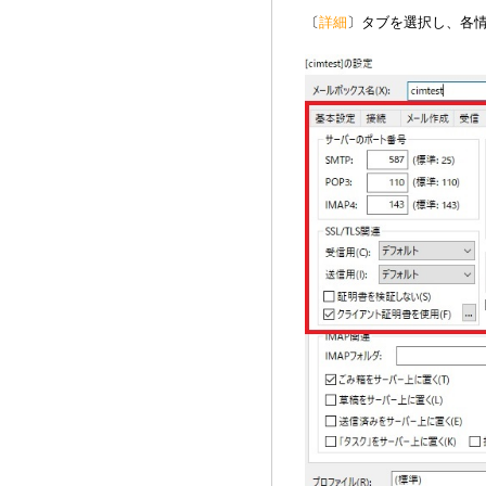
〔
詳細
〕タブを選択し、各