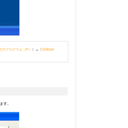
てのプログラム（P）
〕→〔
Outlook
ます。