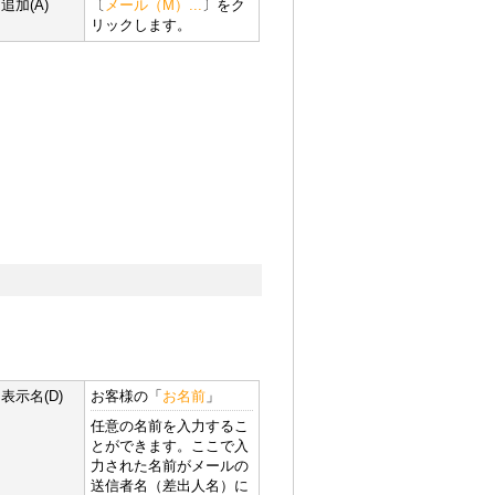
追加(A)
〔
メール（M）...
〕をク
リックします。
表示名(D)
お客様の「
お名前
」
任意の名前を入力するこ
とができます。ここで入
力された名前がメールの
送信者名（差出人名）に