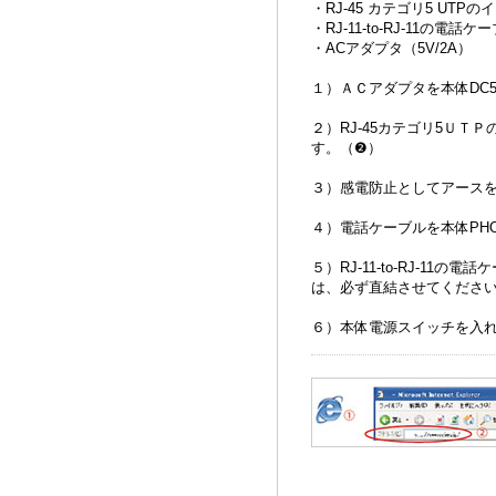
・RJ-45 カテゴリ5 UT
・RJ-11-to-RJ-11の電話ケ
・ACアダプタ（5V/2A）
１）ＡＣアダプタを本体DC
２）RJ-45カテゴリ5ＵＴ
す。（❷）
３）感電防止としてアース
４）電話ケーブルを本体PH
５）RJ-11-to-RJ-1
は、必ず直結させてくださ
６）本体電源スイッチを入