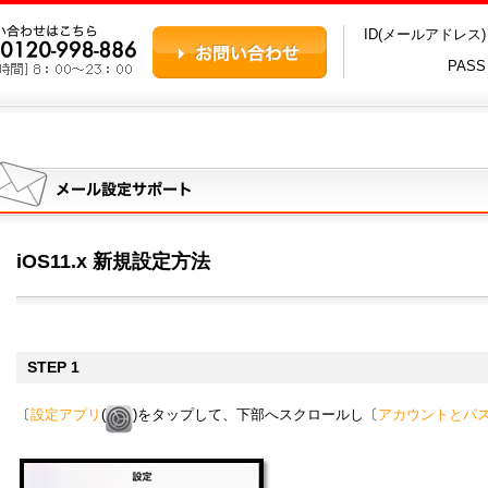
ID(メールアドレス
PAS
iOS11.x 新規設定方法
STEP 1
〔
設定アプリ
(
)をタップして、下部へスクロールし〔
アカウントとパ