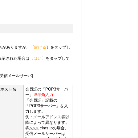
合がありますが、〔
続ける
〕をタップし
表示された場合は〔
はい
〕をタップして
[受信メールサーバ]
ホスト名
会員証の「POP3サーバ
ー」
※半角入力
「会員証」記載の
「POP3サーバー」を入
力します。
例：メールアドレス@以
降によって異なります。
@△△△.cims.jpの場合、
受信メールサーバーは