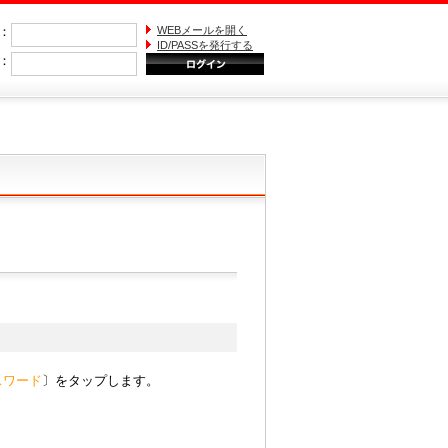
)：
WEBメールを開く
ID/PASSを発行する
S：
スワード
〕をタップします。