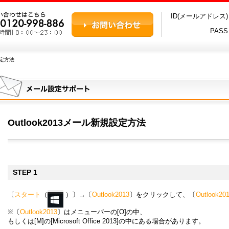
ID(メールアドレス
PAS
設定方法
Outlook2013メール新規設定方法
STEP 1
〔
スタート
（
）〕→〔
Outlook2013
〕をクリックして、〔
Outlook20
※〔
Outlook2013
〕はメニューバーの[O]の中、
もしくは[M]の[Microsoft Office 2013]の中にある場合があります。