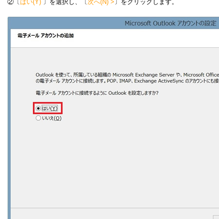
②〔
はい(Y)
〕を選択し、〔
次へ(N) >
〕をクリックします。