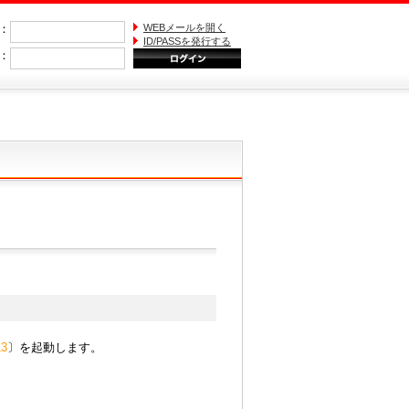
)：
WEBメールを開く
ID/PASSを発行する
S：
13
〕を起動します。