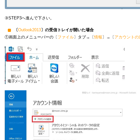
③STEP3へ進んで下さい。
〔
Outlook2013
〕の受信トレイが開いた場合
①画面上のメニューバーの〔
ファイル
〕タブ→〔
情報
〕→〔
アカウントの