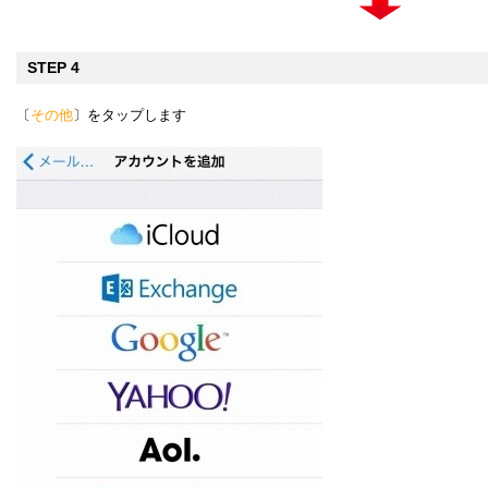
STEP 4
〔
その他
〕をタップします