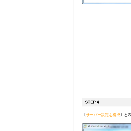
STEP 4
〔
サーバー設定を構成
〕と