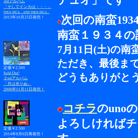
デュオ」です
3rdアルバム
「そしてインカは・・・」
THUS INCA... AND THEN INCA...
次回の南蛮193
2013年10月25日発売！
南蛮１９３４の
7月11日(土)
ただき、最後ま
定価￥2,500
Sold Out!
どうもありがと
２ndアルバム
「月は光りぬ」
2006年11月11日発売！
コチラ
のuno
よろしければチ
定価￥2.500
2014年8月6日再発売！