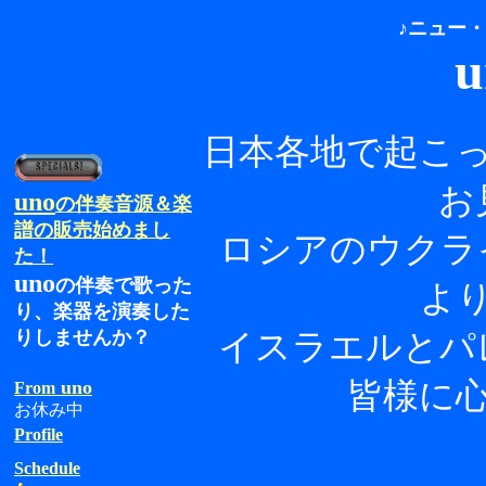
♪ニュー
u
日本各地で起こ
お
uno
の伴奏音源＆楽
譜の販売始めまし
ロシアのウクラ
た！
uno
の伴奏で歌った
よ
り、楽器を演奏した
りしませんか？
イスラエルとパ
皆様に
uno
From
お休み中
Profile
Schedule