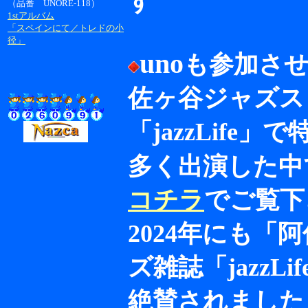
す
（品番 UNORE-118）
1stアルバム
「スペインにて／トレドの小
径」
uno
も参加させ
佐ヶ谷ジャズス
「jazzLif
多く出演した中
コチラ
でご覧下
2024年にも
ズ雑誌「jazz
絶賛されました