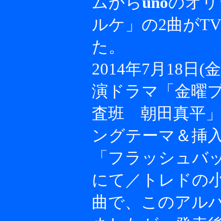
ムから
uno
のオリ
ルケ」の2曲がT
た。
2014年7月18
演ドラマ「金曜
査班 朝田真平
ングテーマ＆挿
「フラッシュバ
にて／トレドの
曲で、このアル