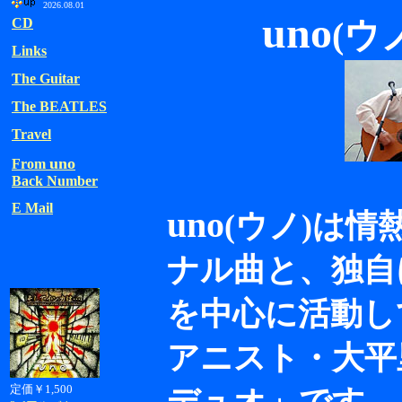
2026.08.01
uno
CD
(ウ
Links
The Guitar
The BEATLES
Travel
uno
From
Back Number
E Mail
uno
(ウノ)は
ナル曲と、独自
を中心に活動し
アニスト・大平
定価￥1,500